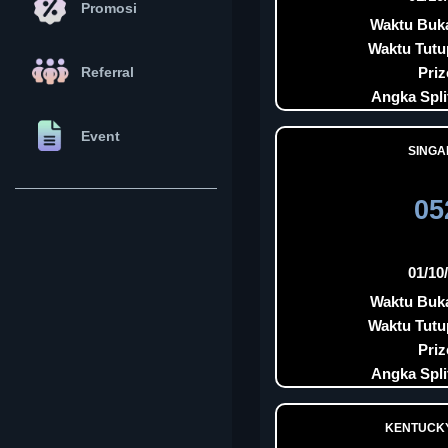
Promosi
Waktu Buk
Waktu Tutu
Referral
Priz
Angka Spli
Event
SINGA
05
01/10
Waktu Buk
Waktu Tutu
Priz
Angka Spli
KENTUCKY