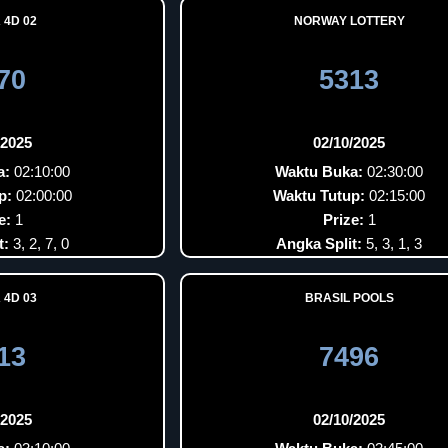
 4D 02
NORWAY LOTTERY
70
5313
/2025
02/10/2025
a:
02:10:00
Waktu Buka:
02:30:00
p:
02:00:00
Waktu Tutup:
02:15:00
e:
1
Prize:
1
t:
3, 2, 7, 0
Angka Split:
5, 3, 1, 3
 4D 03
BRASIL POOLS
13
7496
/2025
02/10/2025