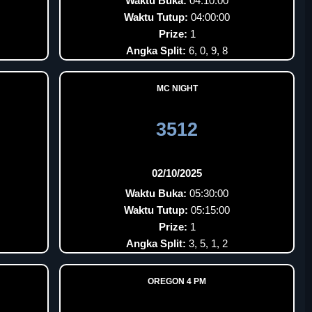
Waktu Buka:
04:10:00
Waktu Tutup:
04:00:00
Prize:
1
Angka Split:
6, 0, 9, 8
MC NIGHT
3512
02/10/2025
Waktu Buka:
05:30:00
Waktu Tutup:
05:15:00
Prize:
1
Angka Split:
3, 5, 1, 2
OREGON 4 PM