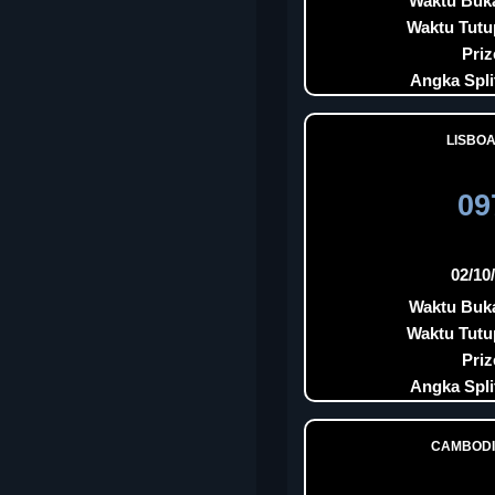
Waktu Buk
Waktu Tutu
Priz
Angka Spli
LISBOA
09
02/10
Waktu Buk
Waktu Tutu
Priz
Angka Spli
CAMBODI