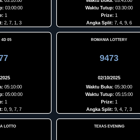
a:
03:10:00
Waktu Buka:
03:45:00
p:
03:00:00
Waktu Tutup:
03:30:00
e:
1
Prize:
1
t:
2, 7, 1, 3
Angka Split:
7, 4, 9, 6
 4D 05
ROMANIA LOTTERY
77
9473
/2025
02/10/2025
a:
05:10:00
Waktu Buka:
05:30:00
p:
05:00:00
Waktu Tutup:
05:15:00
e:
1
Prize:
1
t:
0, 9, 7, 7
Angka Split:
9, 4, 7, 3
A LOTTO
TEXAS EVENING