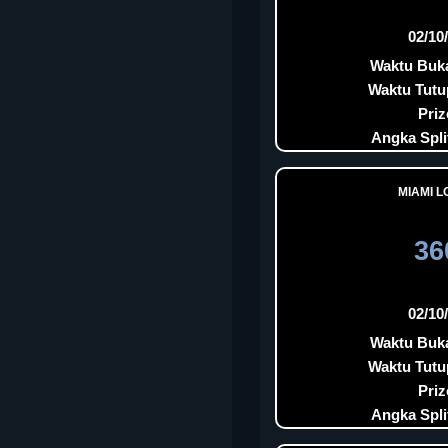
02/10
Waktu Buk
Waktu Tutu
Priz
Angka Spli
MIAMI L
36
02/10
Waktu Buk
Waktu Tutu
Priz
Angka Spli