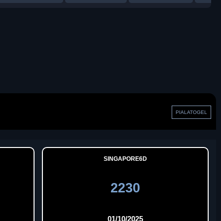
PIALATOGEL
SINGAPORE6D
2230
01/10/2025