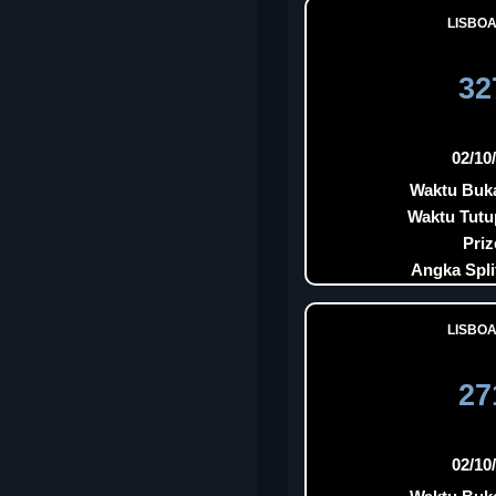
LISBOA
32
02/10
Waktu Buk
Waktu Tutu
Priz
Angka Spli
LISBOA
27
02/10