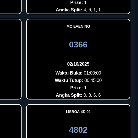
Prize:
1
Angka Split:
4, 9, 1, 1
MC EVENING
0366
02/10/2025
Waktu Buka:
01:00:00
Waktu Tutup:
00:45:00
Prize:
1
Angka Split:
0, 3, 6, 6
LISBOA 4D 01
4802