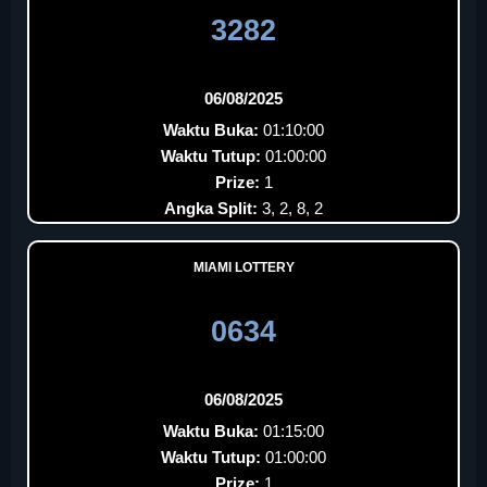
3282
06/08/2025
Waktu Buka:
01:10:00
Waktu Tutup:
01:00:00
Prize:
1
Angka Split:
3, 2, 8, 2
MIAMI LOTTERY
0634
06/08/2025
Waktu Buka:
01:15:00
Waktu Tutup:
01:00:00
Prize:
1