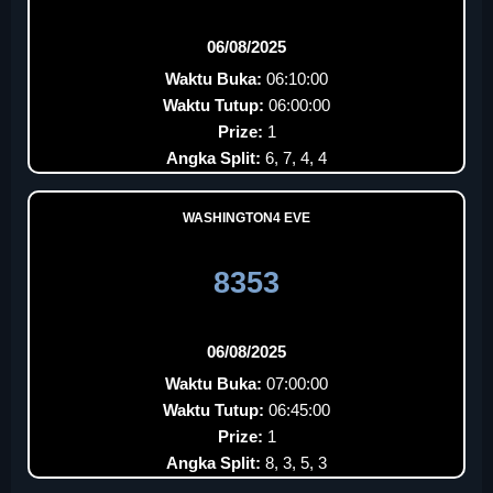
06/08/2025
Waktu Buka:
06:10:00
Waktu Tutup:
06:00:00
Prize:
1
Angka Split:
6, 7, 4, 4
WASHINGTON4 EVE
8353
06/08/2025
Waktu Buka:
07:00:00
Waktu Tutup:
06:45:00
Prize:
1
Angka Split:
8, 3, 5, 3