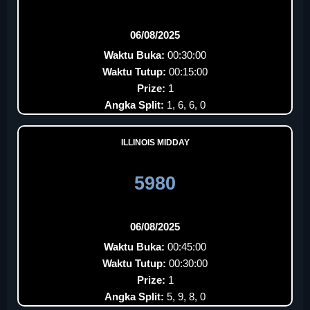
06/08/2025
Waktu Buka:
00:30:00
Waktu Tutup:
00:15:00
Prize:
1
Angka Split:
1, 6, 6, 0
ILLINOIS MIDDAY
5980
06/08/2025
Waktu Buka:
00:45:00
Waktu Tutup:
00:30:00
Prize:
1
Angka Split:
5, 9, 8, 0