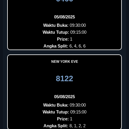
05/08/2025
Waktu Buka:
09:30:00
Waktu Tutup:
09:15:00
Prize:
1
Angka Split:
6, 4, 6, 6
NEW YORK EVE
8122
05/08/2025
Waktu Buka:
09:30:00
Waktu Tutup:
09:15:00
Prize:
1
Angka Split:
8, 1, 2, 2