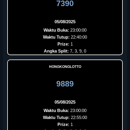
7390
05/08/2025
Waktu Buka:
23:00:00
Waktu Tutup:
22:40:00
Prize:
1
Angka Split:
7, 3, 9, 0
HONGKONGLOTTO
9889
05/08/2025
Waktu Buka:
23:00:00
Waktu Tutup:
22:55:00
Prize:
1