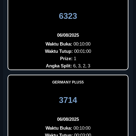
6323
06/08/2025
Waktu Buka:
00:10:00
Waktu Tutup:
00:01:00
Prize:
1
Angka Split:
6, 3, 2, 3
GERMANY PLUS5
3714
06/08/2025
Waktu Buka:
00:10:00
Waktu Tutup:
00:03:00