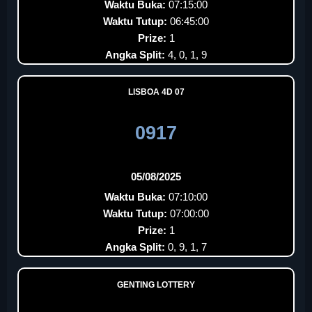
Waktu Buka:
07:15:00
Waktu Tutup:
06:45:00
Prize:
1
Angka Split:
4, 0, 1, 9
LISBOA 4D 07
0917
05/08/2025
Waktu Buka:
07:10:00
Waktu Tutup:
07:00:00
Prize:
1
Angka Split:
0, 9, 1, 7
GENTING LOTTERY