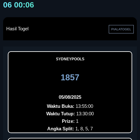
06 00:06
Hasil Togel
PIALATOGEL
SYDNEYPOOLS
1857
05/08/2025
Waktu Buka:
13:55:00
Waktu Tutup:
13:30:00
Prize:
1
Angka Split:
1, 8, 5, 7