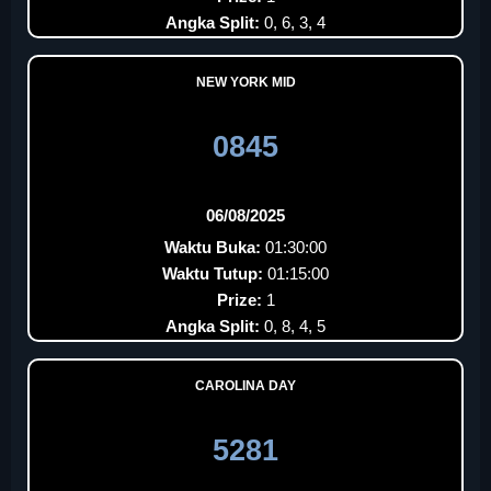
Angka Split:
0, 6, 3, 4
NEW YORK MID
0845
06/08/2025
Waktu Buka:
01:30:00
Waktu Tutup:
01:15:00
Prize:
1
Angka Split:
0, 8, 4, 5
CAROLINA DAY
5281