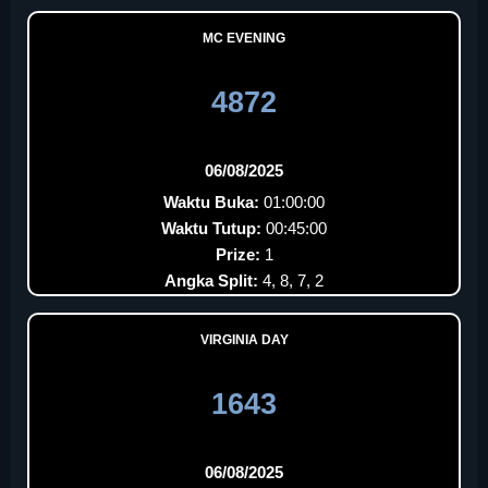
MC EVENING
4872
06/08/2025
Waktu Buka:
01:00:00
Waktu Tutup:
00:45:00
Prize:
1
Angka Split:
4, 8, 7, 2
VIRGINIA DAY
1643
06/08/2025