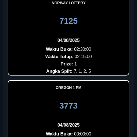
NORWAY LOTTERY
7125
04/08/2025
Waktu Buka:
02:30:00
Waktu Tutup:
02:15:00
Prize:
1
Angka Split:
7, 1, 2, 5
OREGON 1 PM
3773
04/08/2025
Waktu Buka:
03:00:00