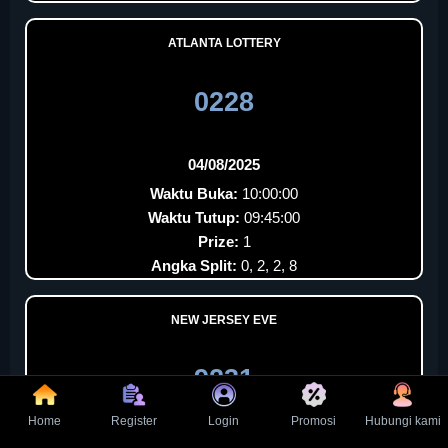
ATLANTA LOTTERY
0228
04/08/2025
Waktu Buka:
10:00:00
Waktu Tutup:
09:45:00
Prize:
1
Angka Split:
0, 2, 2, 8
NEW JERSEY EVE
9231
Home
Register
Login
Promosi
Hubungi kami
04/08/2025