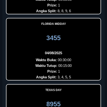
Prize:
1
Angka Split:
8, 8, 9, 6
FLORIDA MIDDAY
3455
04/08/2025
Waktu Buka:
00:30:00
Waktu Tutup:
00:15:00
Prize:
1
Angka Split:
3, 4, 5, 5
TEXAS DAY
8955