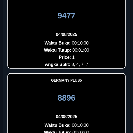
9477
04/08/2025
Waktu Buka:
00:10:00
Waktu Tutup:
00:01:00
Prize:
1
Angka Split:
9, 4, 7, 7
GERMANY PLUS5
8896
04/08/2025
Waktu Buka:
00:10:00
Waktu Tutup:
00:03:00