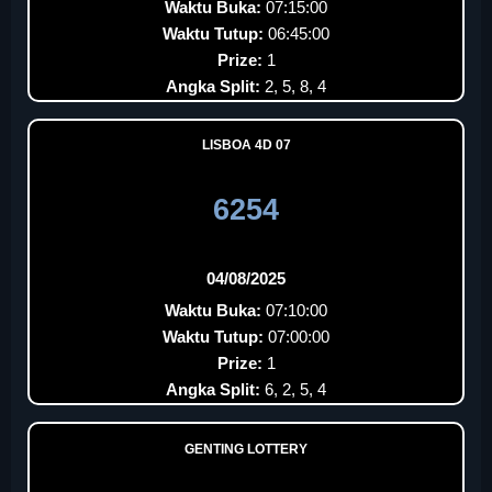
Waktu Buka:
07:15:00
Waktu Tutup:
06:45:00
Prize:
1
Angka Split:
2, 5, 8, 4
LISBOA 4D 07
6254
04/08/2025
Waktu Buka:
07:10:00
Waktu Tutup:
07:00:00
Prize:
1
Angka Split:
6, 2, 5, 4
GENTING LOTTERY