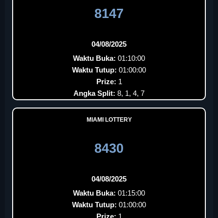
8147
04/08/2025
Waktu Buka:
01:10:00
Waktu Tutup:
01:00:00
Prize:
1
Angka Split:
8, 1, 4, 7
MIAMI LOTTERY
8430
04/08/2025
Waktu Buka:
01:15:00
Waktu Tutup:
01:00:00
Prize:
1