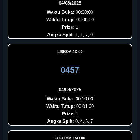
04/08/2025
Waktu Buka:
00:30:00
Waktu Tutup:
00:00:00
Prize:
1
Angka Split:
1, 1, 7, 0
LISBOA 4D 00
0457
04/08/2025
Waktu Buka:
00:10:00
Waktu Tutup:
00:01:00
Prize:
1
Angka Split:
0, 4, 5, 7
TOTO MACAU 00