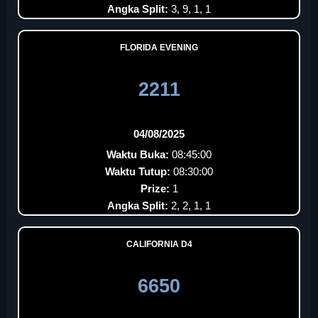
Angka Split:
3, 9, 1, 1
FLORIDA EVENING
2211
04/08/2025
Waktu Buka:
08:45:00
Waktu Tutup:
08:30:00
Prize:
1
Angka Split:
2, 2, 1, 1
CALIFORNIA D4
6650