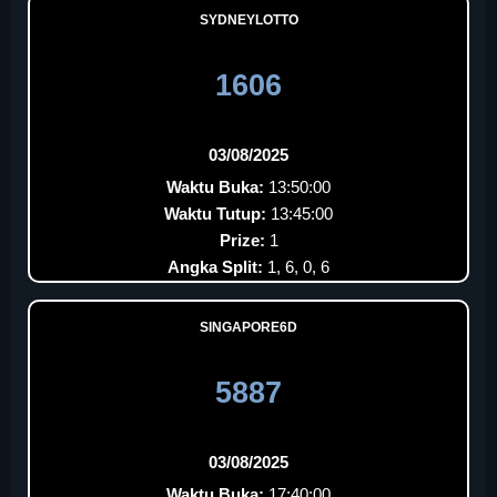
SYDNEYLOTTO
1606
03/08/2025
Waktu Buka:
13:50:00
Waktu Tutup:
13:45:00
Prize:
1
Angka Split:
1, 6, 0, 6
SINGAPORE6D
5887
03/08/2025
Waktu Buka:
17:40:00