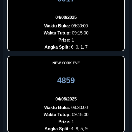
04/08/2025
Waktu Buka:
09:30:00
Waktu Tutup:
09:15:00
Prize:
1
Angka Split:
6, 0, 1, 7
NEW YORK EVE
4859
04/08/2025
Waktu Buka:
09:30:00
Waktu Tutup:
09:15:00
Prize:
1
Angka Split:
4, 8, 5, 9