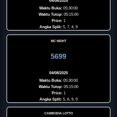
04/08/2025
Waktu Buka:
05:30:00
Waktu Tutup:
05:15:00
Prize:
1
Angka Split:
5, 7, 4, 9
MC NIGHT
5699
04/08/2025
Waktu Buka:
05:30:00
Waktu Tutup:
05:15:00
Prize:
1
Angka Split:
5, 6, 9, 9
CAMBODIA LOTTO