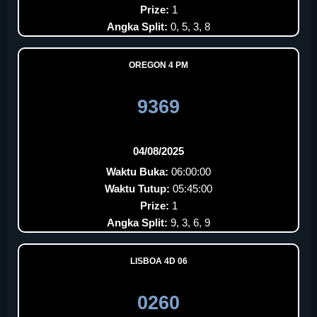
Prize:
1
Angka Split:
0, 5, 3, 8
OREGON 4 PM
9369
04/08/2025
Waktu Buka:
06:00:00
Waktu Tutup:
05:45:00
Prize:
1
Angka Split:
9, 3, 6, 9
LISBOA 4D 06
0260