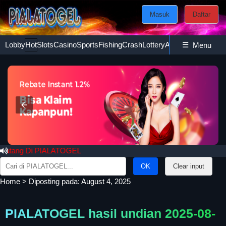
Masuk
Daftar
Lobby
Hot
Slots
Casino
Sports
Fishing
Crash
Lottery
Ayam
☰
Poker
Esport
Menu
ng Di PIALATOGEL
Search
Clear input
for:
Home
>
Diposting pada: August 4, 2025
PIALATOGEL hasil undian 2025-08-