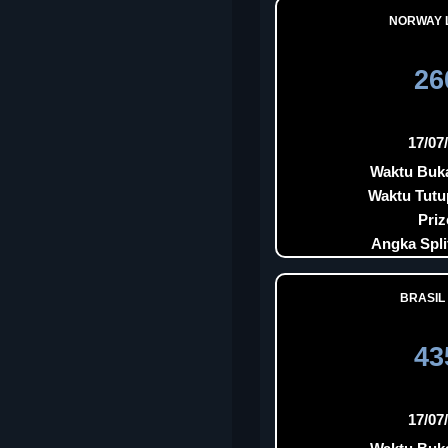
NORWAY 
26
17/07
Waktu Buk
Waktu Tutu
Priz
Angka Spli
BRASIL
43
17/07