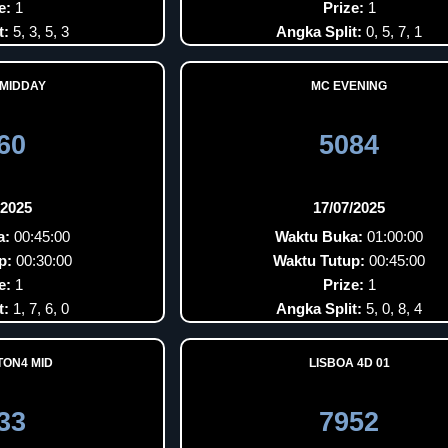
e:
1
Prize:
1
t:
5, 3, 5, 3
Angka Split:
0, 5, 7, 1
 MIDDAY
MC EVENING
60
5084
/2025
17/07/2025
a:
00:45:00
Waktu Buka:
01:00:00
p:
00:30:00
Waktu Tutup:
00:45:00
e:
1
Prize:
1
t:
1, 7, 6, 0
Angka Split:
5, 0, 8, 4
ON4 MID
LISBOA 4D 01
33
7952