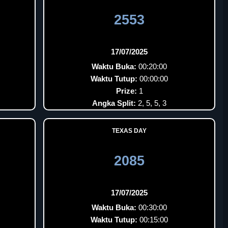
2553
17/07/2025
Waktu Buka:
00:20:00
Waktu Tutup:
00:00:00
Prize:
1
Angka Split:
2, 5, 5, 3
TEXAS DAY
2085
17/07/2025
Waktu Buka:
00:30:00
Waktu Tutup:
00:15:00