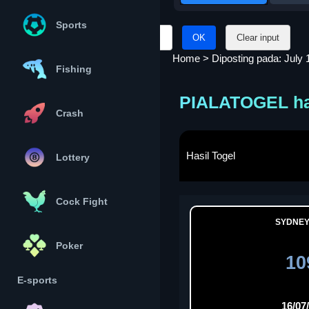
Sports
Search
Clear input
for:
Home
>
Diposting pada: July 
Fishing
PIALATOGEL has
Crash
Hasil Togel
Lottery
Cock Fight
SYDNE
Poker
10
E-sports
16/07