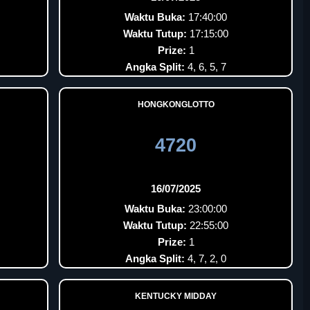
Waktu Buka:
17:40:00
Waktu Tutup:
17:15:00
Prize:
1
Angka Split:
4, 6, 5, 7
HONGKONGLOTTO
4720
16/07/2025
Waktu Buka:
23:00:00
Waktu Tutup:
22:55:00
Prize:
1
Angka Split:
4, 7, 2, 0
KENTUCKY MIDDAY