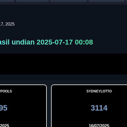
17, 2025
il undian 2025-07-17 00:08
YPOOLS
SYDNEYLOTTO
95
3114
/2025
16/07/2025