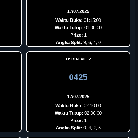
17/07/2025
Waktu Buka:
01:15:00
Waktu Tutup:
01:00:00
Prize:
1
Angka Split:
9, 6, 4, 0
LISBOA 4D 02
0425
17/07/2025
Waktu Buka:
02:10:00
Waktu Tutup:
02:00:00
Prize:
1
Angka Split:
0, 4, 2, 5