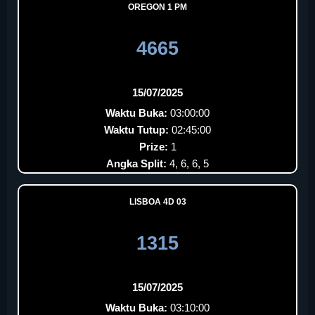
OREGON 1 PM
4665
15/07/2025
Waktu Buka:
03:00:00
Waktu Tutup:
02:45:00
Prize:
1
Angka Split:
4, 6, 6, 5
LISBOA 4D 03
1315
15/07/2025
Waktu Buka:
03:10:00