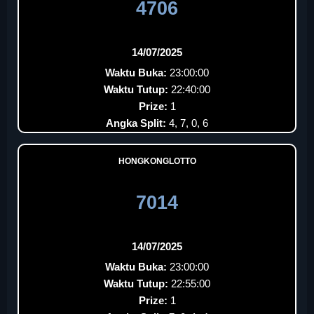
4706
14/07/2025
Waktu Buka:
23:00:00
Waktu Tutup:
22:40:00
Prize:
1
Angka Split:
4, 7, 0, 6
HONGKONGLOTTO
7014
14/07/2025
Waktu Buka:
23:00:00
Waktu Tutup:
22:55:00
Prize:
1