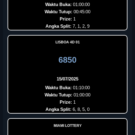
Waktu Buka:
01:00:00
Waktu Tutup:
00:45:00
Prize:
1
Angka Split:
7, 1, 2, 9
LISBOA 4D 01
6850
15/07/2025
Waktu Buka:
01:10:00
Waktu Tutup:
01:00:00
Prize:
1
Angka Split:
6, 8, 5, 0
MIAMI LOTTERY