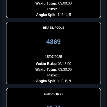
Waktu Tutup:
03:00:00
Prize:
1
Angka Split:
1, 3, 1, 5
BRASIL POOLS
4869
15/07/2025
Waktu Buka:
03:45:00
Waktu Tutup:
03:30:00
Prize:
1
Angka Split:
4, 8, 6, 9
LISBOA 4D 04