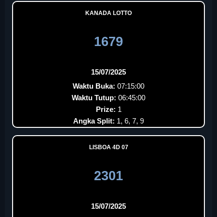
KANADA LOTTO
1679
15/07/2025
Waktu Buka:
07:15:00
Waktu Tutup:
06:45:00
Prize:
1
Angka Split:
1, 6, 7, 9
LISBOA 4D 07
2301
15/07/2025