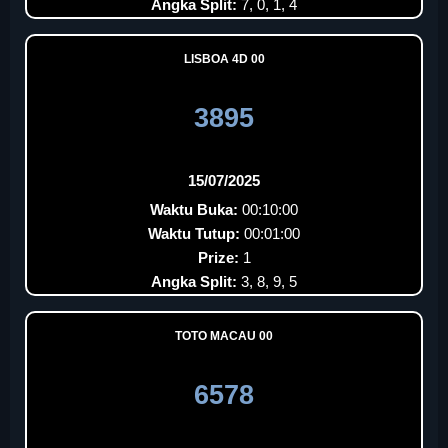
Angka Split:
7, 0, 1, 4
LISBOA 4D 00
3895
15/07/2025
Waktu Buka:
00:10:00
Waktu Tutup:
00:01:00
Prize:
1
Angka Split:
3, 8, 9, 5
TOTO MACAU 00
6578