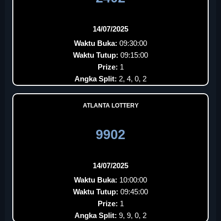
14/07/2025
Waktu Buka:
09:30:00
Waktu Tutup:
09:15:00
Prize:
1
Angka Split:
2, 4, 0, 2
ATLANTA LOTTERY
9902
14/07/2025
Waktu Buka:
10:00:00
Waktu Tutup:
09:45:00
Prize:
1
Angka Split:
9, 9, 0, 2