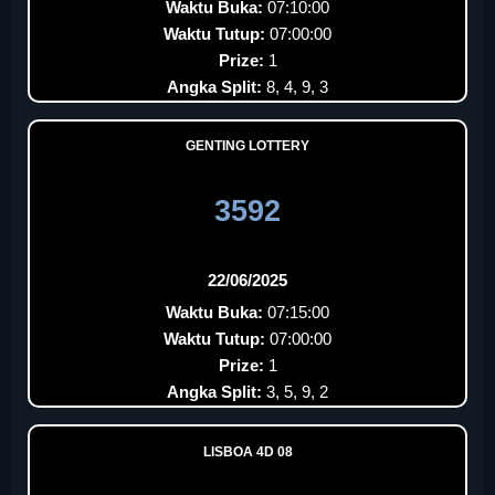
Waktu Buka:
07:10:00
Waktu Tutup:
07:00:00
Prize:
1
Angka Split:
8, 4, 9, 3
GENTING LOTTERY
3592
22/06/2025
Waktu Buka:
07:15:00
Waktu Tutup:
07:00:00
Prize:
1
Angka Split:
3, 5, 9, 2
LISBOA 4D 08