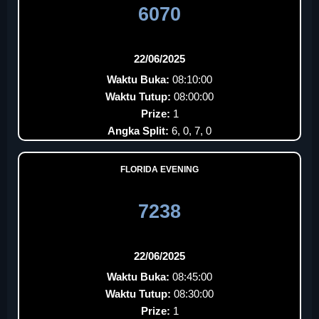
6070
22/06/2025
Waktu Buka:
08:10:00
Waktu Tutup:
08:00:00
Prize:
1
Angka Split:
6, 0, 7, 0
FLORIDA EVENING
7238
22/06/2025
Waktu Buka:
08:45:00
Waktu Tutup:
08:30:00
Prize:
1