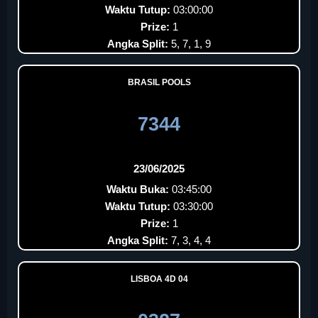
Waktu Tutup:
03:00:00
Prize:
1
Angka Split:
5, 7, 1, 9
BRASIL POOLS
7344
23/06/2025
Waktu Buka:
03:45:00
Waktu Tutup:
03:30:00
Prize:
1
Angka Split:
7, 3, 4, 4
LISBOA 4D 04