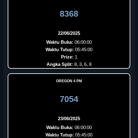
8368
22/06/2025
Waktu Buka:
06:00:00
Waktu Tutup:
05:45:00
Prize:
1
Angka Split:
8, 3, 6, 8
OREGON 4 PM
7054
23/06/2025
Waktu Buka:
06:00:00
Waktu Tutup:
05:45:00