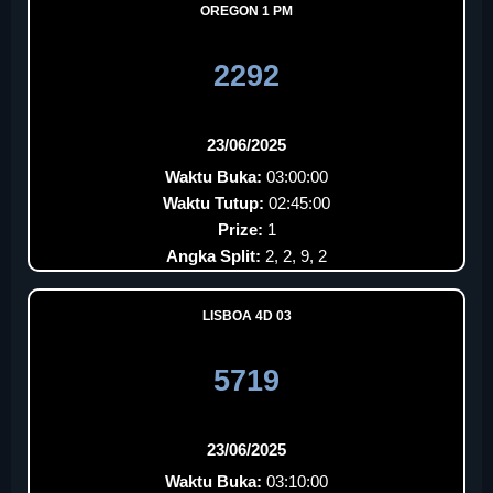
OREGON 1 PM
2292
23/06/2025
Waktu Buka:
03:00:00
Waktu Tutup:
02:45:00
Prize:
1
Angka Split:
2, 2, 9, 2
LISBOA 4D 03
5719
23/06/2025
Waktu Buka:
03:10:00