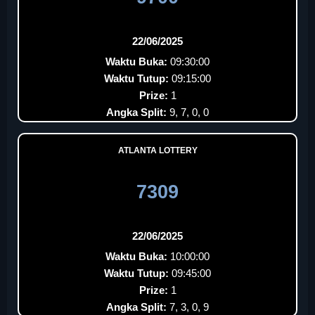
22/06/2025
Waktu Buka:
09:30:00
Waktu Tutup:
09:15:00
Prize:
1
Angka Split:
9, 7, 0, 0
ATLANTA LOTTERY
7309
22/06/2025
Waktu Buka:
10:00:00
Waktu Tutup:
09:45:00
Prize:
1
Angka Split:
7, 3, 0, 9