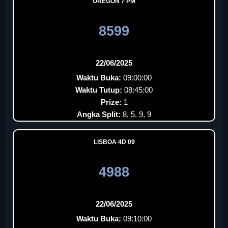
OREGON 7 PM
8599
22/06/2025
Waktu Buka:
09:00:00
Waktu Tutup:
08:45:00
Prize:
1
Angka Split:
8, 5, 9, 9
LISBOA 4D 09
4988
22/06/2025
Waktu Buka:
09:10:00