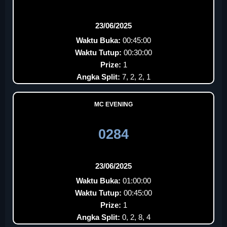
23/06/2025
Waktu Buka:
00:45:00
Waktu Tutup:
00:30:00
Prize:
1
Angka Split:
7, 2, 2, 1
MC EVENING
0284
23/06/2025
Waktu Buka:
01:00:00
Waktu Tutup:
00:45:00
Prize:
1
Angka Split:
0, 2, 8, 4