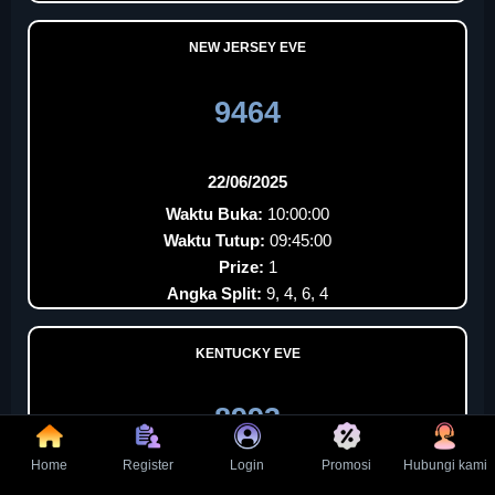
NEW JERSEY EVE
9464
22/06/2025
Waktu Buka:
10:00:00
Waktu Tutup:
09:45:00
Prize:
1
Angka Split:
9, 4, 6, 4
KENTUCKY EVE
8993
Home
Register
Login
Promosi
Hubungi kami
22/06/2025