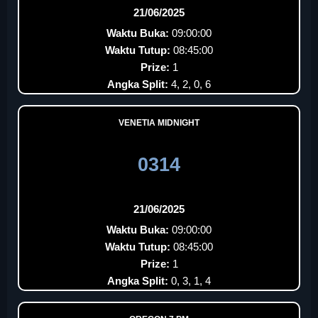
21/06/2025
Waktu Buka:
09:00:00
Waktu Tutup:
08:45:00
Prize:
1
Angka Split:
4, 2, 0, 6
VENETIA MIDNIGHT
0314
21/06/2025
Waktu Buka:
09:00:00
Waktu Tutup:
08:45:00
Prize:
1
Angka Split:
0, 3, 1, 4