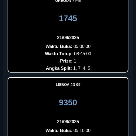
OREGON 7 PM
1745
21/06/2025
Waktu Buka:
09:00:00
Waktu Tutup:
08:45:00
Prize:
1
Angka Split:
1, 7, 4, 5
LISBOA 4D 09
9350
21/06/2025
Waktu Buka:
09:10:00