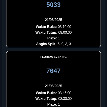
5033
21/06/2025
Waktu Buka:
08:10:00
Waktu Tutup:
08:00:00
Prize:
1
Angka Split:
5, 0, 3, 3
FLORIDA EVENING
7647
21/06/2025
Waktu Buka:
08:45:00
Waktu Tutup:
08:30:00
Prize:
1