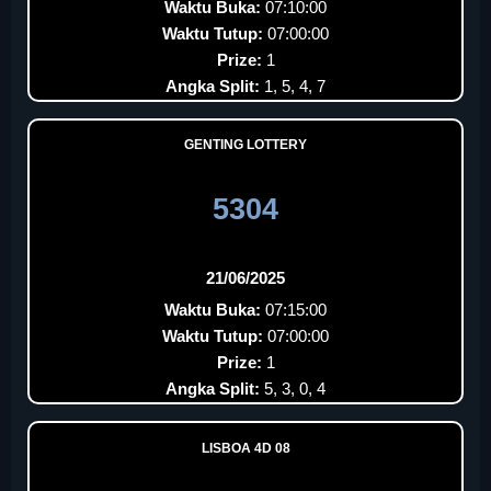
Waktu Buka:
07:10:00
Waktu Tutup:
07:00:00
Prize:
1
Angka Split:
1, 5, 4, 7
GENTING LOTTERY
5304
21/06/2025
Waktu Buka:
07:15:00
Waktu Tutup:
07:00:00
Prize:
1
Angka Split:
5, 3, 0, 4
LISBOA 4D 08