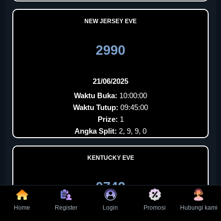
NEW JERSEY EVE
2990
21/06/2025
Waktu Buka:
10:00:00
Waktu Tutup:
09:45:00
Prize:
1
Angka Split:
2, 9, 9, 0
KENTUCKY EVE
0742
Home
Register
Login
Promosi
Hubungi kami
21/06/2025