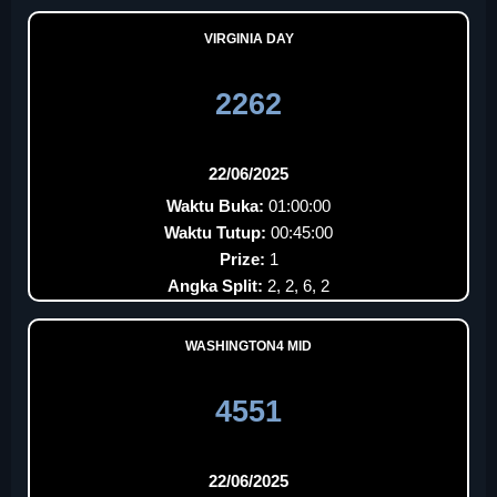
VIRGINIA DAY
2262
22/06/2025
Waktu Buka:
01:00:00
Waktu Tutup:
00:45:00
Prize:
1
Angka Split:
2, 2, 6, 2
WASHINGTON4 MID
4551
22/06/2025