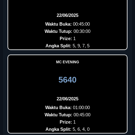
22/06/2025
Waktu Buka:
00:45:00
Waktu Tutup:
00:30:00
Prize:
1
Angka Split:
5, 9, 7, 5
MC EVENING
5640
22/06/2025
Waktu Buka:
01:00:00
Waktu Tutup:
00:45:00
Prize:
1
Angka Split:
5, 6, 4, 0