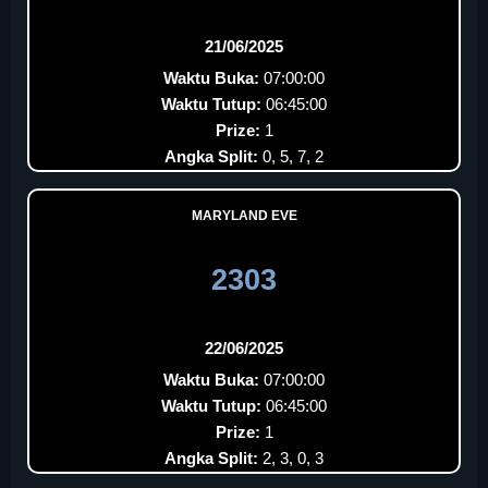
21/06/2025
Waktu Buka:
07:00:00
Waktu Tutup:
06:45:00
Prize:
1
Angka Split:
0, 5, 7, 2
MARYLAND EVE
2303
22/06/2025
Waktu Buka:
07:00:00
Waktu Tutup:
06:45:00
Prize:
1
Angka Split:
2, 3, 0, 3