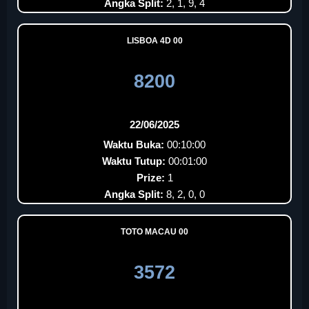
Angka Split:
2, 1, 9, 4
LISBOA 4D 00
8200
22/06/2025
Waktu Buka:
00:10:00
Waktu Tutup:
00:01:00
Prize:
1
Angka Split:
8, 2, 0, 0
TOTO MACAU 00
3572