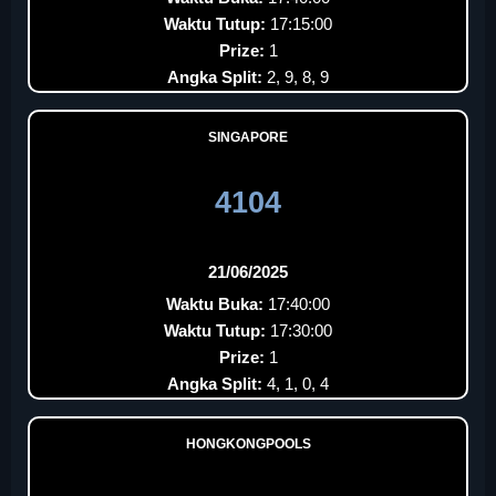
Waktu Tutup:
17:15:00
Prize:
1
Angka Split:
2, 9, 8, 9
SINGAPORE
4104
21/06/2025
Waktu Buka:
17:40:00
Waktu Tutup:
17:30:00
Prize:
1
Angka Split:
4, 1, 0, 4
HONGKONGPOOLS