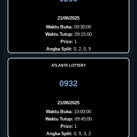
21/06/2025
Waktu Buka:
09:30:00
Waktu Tutup:
09:15:00
Prize:
1
Angka Split:
0, 2, 0, 9
ATLANTA LOTTERY
0932
21/06/2025
Waktu Buka:
10:00:00
Waktu Tutup:
09:45:00
Prize:
1
Angka Split:
0, 9, 3, 2