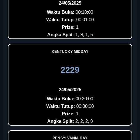
24/05/2025
Waktu Buka:
00:10:00
Waktu Tutup:
00:01:00
Prize:
1
Angka Split:
1, 9, 1, 5
KENTUCKY MIDDAY
2229
24/05/2025
Waktu Buka:
00:20:00
Waktu Tutup:
00:00:00
Prize:
1
Angka Split:
2, 2, 2, 9
PENSYLVANIA DAY