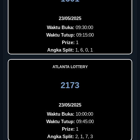
23/05/2025
Waktu Buka:
09:30:00
Waktu Tutup:
09:15:00
Prize:
1
Angka Split:
1, 6, 0, 1
ATLANTA LOTTERY
2173
23/05/2025
Waktu Buka:
10:00:00
Waktu Tutup:
09:45:00
Prize:
1
Angka Split:
2, 1, 7, 3