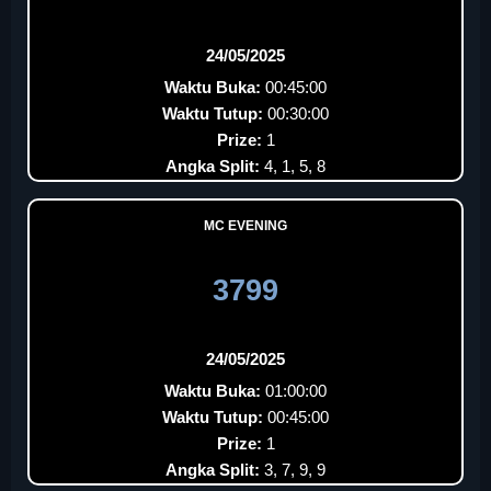
24/05/2025
Waktu Buka:
00:45:00
Waktu Tutup:
00:30:00
Prize:
1
Angka Split:
4, 1, 5, 8
MC EVENING
3799
24/05/2025
Waktu Buka:
01:00:00
Waktu Tutup:
00:45:00
Prize:
1
Angka Split:
3, 7, 9, 9