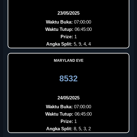
23/05/2025
Waktu Buka:
07:00:00
Waktu Tutup:
06:45:00
Prize:
1
Angka Split:
5, 9, 4, 4
MARYLAND EVE
8532
24/05/2025
Waktu Buka:
07:00:00
Waktu Tutup:
06:45:00
Prize:
1
Angka Split:
8, 5, 3, 2