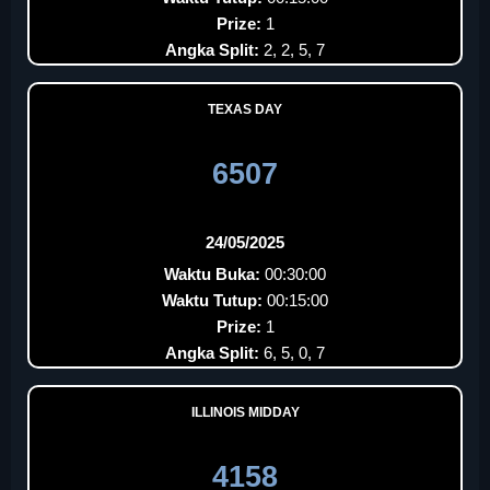
Prize:
1
Angka Split:
2, 2, 5, 7
TEXAS DAY
6507
24/05/2025
Waktu Buka:
00:30:00
Waktu Tutup:
00:15:00
Prize:
1
Angka Split:
6, 5, 0, 7
ILLINOIS MIDDAY
4158