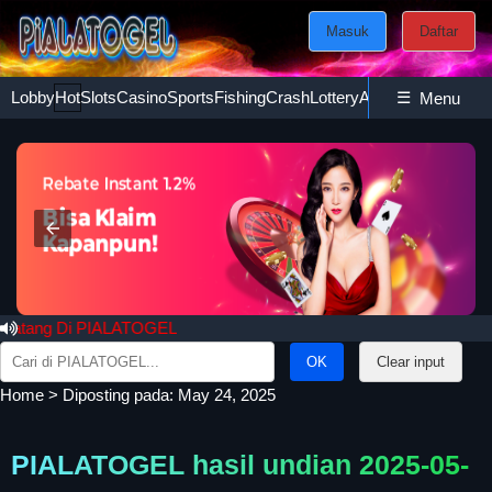
Masuk
Daftar
Lobby
Hot
Slots
Casino
Sports
Fishing
Crash
Lottery
Ayam
☰
Poker
Esport
Menu
ng Di PIALATOGEL
Search
Clear input
for:
Home
>
Diposting pada: May 24, 2025
PIALATOGEL hasil undian 2025-05-