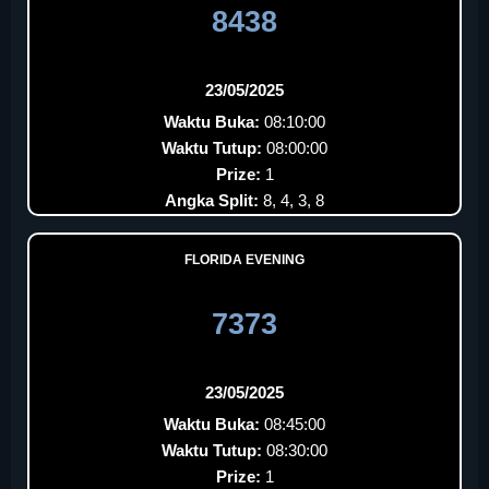
8438
23/05/2025
Waktu Buka:
08:10:00
Waktu Tutup:
08:00:00
Prize:
1
Angka Split:
8, 4, 3, 8
FLORIDA EVENING
7373
23/05/2025
Waktu Buka:
08:45:00
Waktu Tutup:
08:30:00
Prize:
1