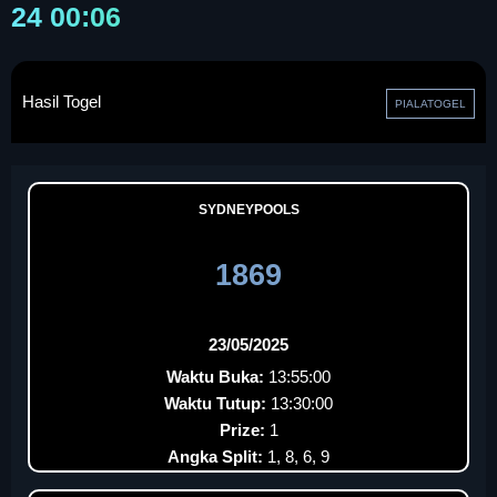
24 00:06
Hasil Togel
PIALATOGEL
SYDNEYPOOLS
1869
23/05/2025
Waktu Buka:
13:55:00
Waktu Tutup:
13:30:00
Prize:
1
Angka Split:
1, 8, 6, 9