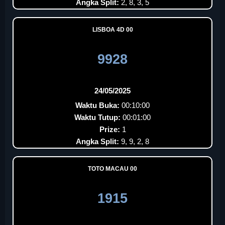
Angka Split:
2, 8, 3, 5
LISBOA 4D 00
9928
24/05/2025
Waktu Buka:
00:10:00
Waktu Tutup:
00:01:00
Prize:
1
Angka Split:
9, 9, 2, 8
TOTO MACAU 00
1915