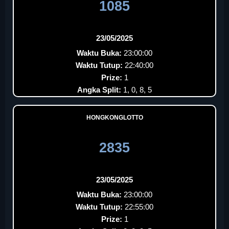
1085
23/05/2025
Waktu Buka:
23:00:00
Waktu Tutup:
22:40:00
Prize:
1
Angka Split:
1, 0, 8, 5
HONGKONGLOTTO
2835
23/05/2025
Waktu Buka:
23:00:00
Waktu Tutup:
22:55:00
Prize:
1