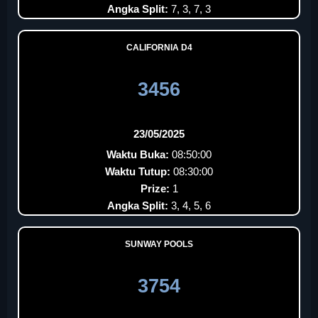
Angka Split:
7, 3, 7, 3
CALIFORNIA D4
3456
23/05/2025
Waktu Buka:
08:50:00
Waktu Tutup:
08:30:00
Prize:
1
Angka Split:
3, 4, 5, 6
SUNWAY POOLS
3754