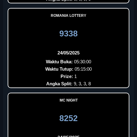
ROMANIA LOTTERY
9338
24/05/2025
Waktu Buka:
05:30:00
Waktu Tutup:
05:15:00
Prize:
1
Angka Split:
9, 3, 3, 8
MC NIGHT
8252