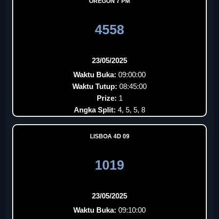
OREGON 7 PM
4558
23/05/2025
Waktu Buka:
09:00:00
Waktu Tutup:
08:45:00
Prize:
1
Angka Split:
4, 5, 5, 8
LISBOA 4D 09
1019
23/05/2025
Waktu Buka:
09:10:00