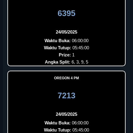
6395
24/05/2025
Waktu Buka:
06:00:00
Waktu Tutup:
05:45:00
Prize:
1
Angka Split:
6, 3, 9, 5
OREGON 4 PM
7213
24/05/2025
Waktu Buka:
06:00:00
Waktu Tutup:
05:45:00