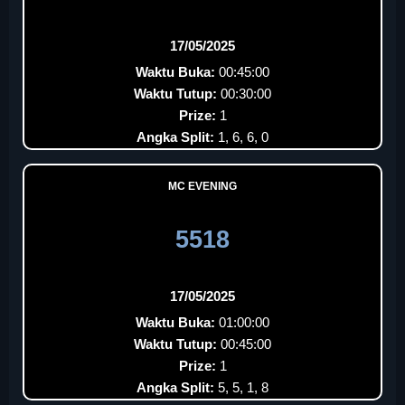
17/05/2025
Waktu Buka:
00:45:00
Waktu Tutup:
00:30:00
Prize:
1
Angka Split:
1, 6, 6, 0
MC EVENING
5518
17/05/2025
Waktu Buka:
01:00:00
Waktu Tutup:
00:45:00
Prize:
1
Angka Split:
5, 5, 1, 8