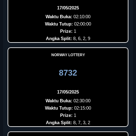
17/05/2025
Waktu Buka:
02:10:00
Waktu Tutup:
02:00:00
Prize:
1
Angka Split:
8, 6, 2, 9
NORWAY LOTTERY
8732
17/05/2025
Waktu Buka:
02:30:00
Waktu Tutup:
02:15:00
Prize:
1
Angka Split:
8, 7, 3, 2