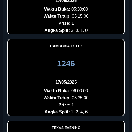
17/05/2025
Waktu Buka:
05:30:00
Waktu Tutup:
05:15:00
Prize:
1
Angka Split:
3, 9, 1, 0
CAMBODIA LOTTO
1246
17/05/2025
Waktu Buka:
06:00:00
Waktu Tutup:
05:35:00
Prize:
1
Angka Split:
1, 2, 4, 6
TEXAS EVENING