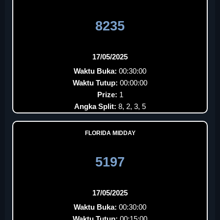
8235
17/05/2025
Waktu Buka:
00:30:00
Waktu Tutup:
00:00:00
Prize:
1
Angka Split:
8, 2, 3, 5
FLORIDA MIDDAY
5197
17/05/2025
Waktu Buka:
00:30:00
Waktu Tutup:
00:15:00