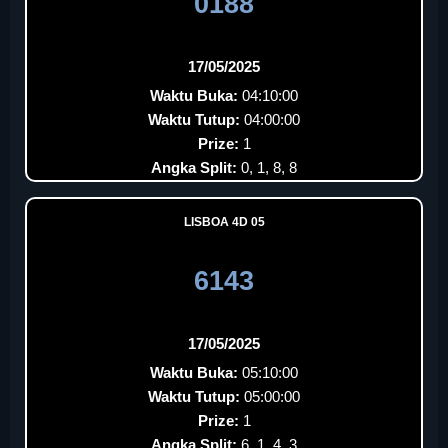
0188
17/05/2025
Waktu Buka:
04:10:00
Waktu Tutup:
04:00:00
Prize:
1
Angka Split:
0, 1, 8, 8
LISBOA 4D 05
6143
17/05/2025
Waktu Buka:
05:10:00
Waktu Tutup:
05:00:00
Prize:
1
Angka Split:
6, 1, 4, 3