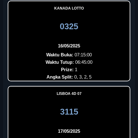
KANADA LOTTO
0325
16/05/2025
Waktu Buka:
07:15:00
Waktu Tutup:
06:45:00
Prize:
1
Angka Split:
0, 3, 2, 5
LISBOA 4D 07
3115
17/05/2025