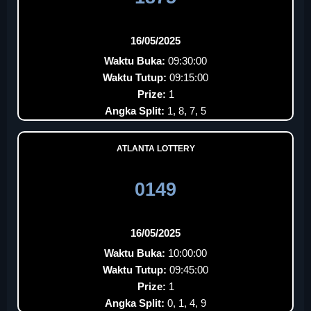
16/05/2025
Waktu Buka:
09:30:00
Waktu Tutup:
09:15:00
Prize:
1
Angka Split:
1, 8, 7, 5
ATLANTA LOTTERY
0149
16/05/2025
Waktu Buka:
10:00:00
Waktu Tutup:
09:45:00
Prize:
1
Angka Split:
0, 1, 4, 9