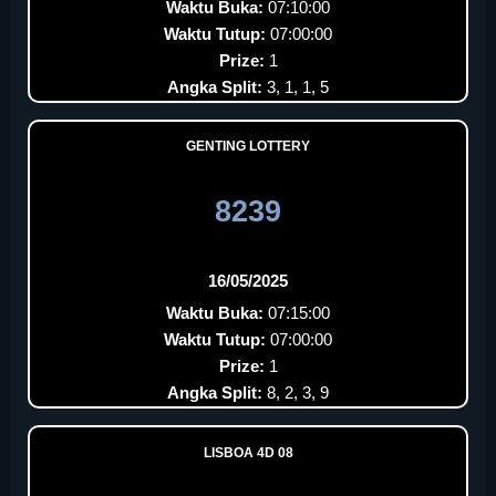
Waktu Buka:
07:10:00
Waktu Tutup:
07:00:00
Prize:
1
Angka Split:
3, 1, 1, 5
GENTING LOTTERY
8239
16/05/2025
Waktu Buka:
07:15:00
Waktu Tutup:
07:00:00
Prize:
1
Angka Split:
8, 2, 3, 9
LISBOA 4D 08