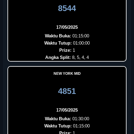
8544
17/05/2025
Waktu Buka:
01:15:00
Waktu Tutup:
01:00:00
Prize:
1
Angka Split:
8, 5, 4, 4
NEW YORK MID
4851
17/05/2025
Waktu Buka:
01:30:00
Waktu Tutup:
01:15:00
Prize:
1