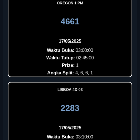
OREGON 1 PM
4661
17/05/2025
Waktu Buka:
03:00:00
Waktu Tutup:
02:45:00
Prize:
1
Angka Split:
4, 6, 6, 1
LISBOA 4D 03
2283
17/05/2025
Waktu Buka:
03:10:00