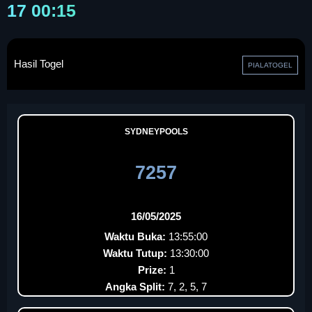
17 00:15
Hasil Togel
PIALATOGEL
SYDNEYPOOLS
7257
16/05/2025
Waktu Buka:
13:55:00
Waktu Tutup:
13:30:00
Prize:
1
Angka Split:
7, 2, 5, 7