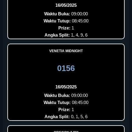
16/05/2025
Waktu Buka:
09:00:00
Waktu Tutup:
08:45:00
Prize:
1
Angka Split:
1, 4, 9, 6
VENETIA MIDNIGHT
0156
16/05/2025
Waktu Buka:
09:00:00
Waktu Tutup:
08:45:00
Prize:
1
Angka Split:
0, 1, 5, 6