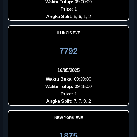
Waktu Tutup:
09:00:00
Prize:
1
Angka Split:
5, 6, 1, 2
ILLINOIS EVE
7792
16/05/2025
Waktu Buka:
09:30:00
Waktu Tutup:
09:15:00
Prize:
1
Angka Split:
7, 7, 9, 2
NEW YORK EVE
1875