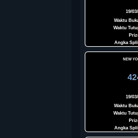
19/03
Waktu Buk
Waktu Tutu
Priz
Angka Spli
NEW YO
42
19/03
Waktu Buk
Waktu Tutu
Priz
Angka Spli