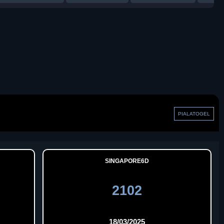
PIALATOGEL
SINGAPORE6D
2102
18/03/2025