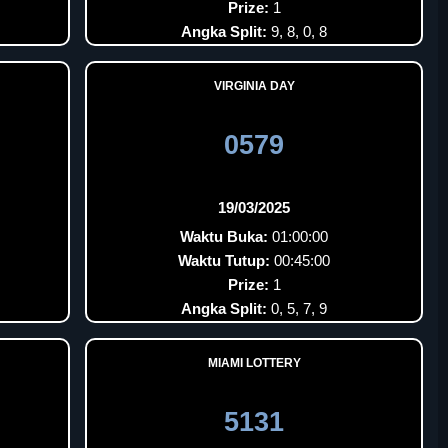
Prize:
1
Angka Split:
9, 8, 0, 8
VIRGINIA DAY
0579
19/03/2025
Waktu Buka:
01:00:00
Waktu Tutup:
00:45:00
Prize:
1
Angka Split:
0, 5, 7, 9
MIAMI LOTTERY
5131