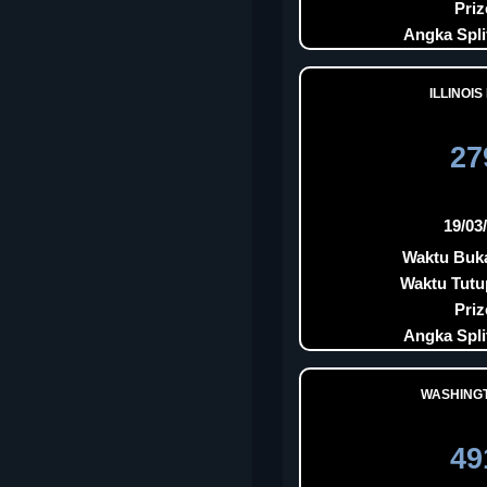
Priz
Angka Spli
ILLINOIS
27
19/03
Waktu Buk
Waktu Tutu
Priz
Angka Spli
WASHINGT
49