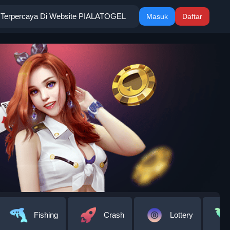
site PIALATOGEL
Masuk
Daftar
Fishing
Crash
Lottery