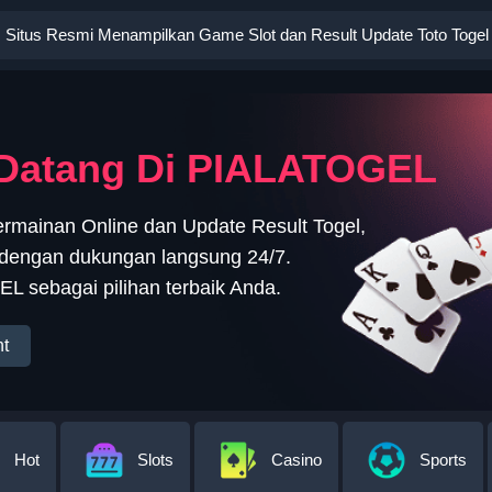
ilkan Game Slot dan Result Update Toto Togel Terpercaya Di Web
Datang Di
PIALATOGEL
ermainan Online dan Update Result Togel,
dengan dukungan langsung 24/7.
 sebagai pilihan terbaik Anda.
t
Hot
Slots
Casino
Sports