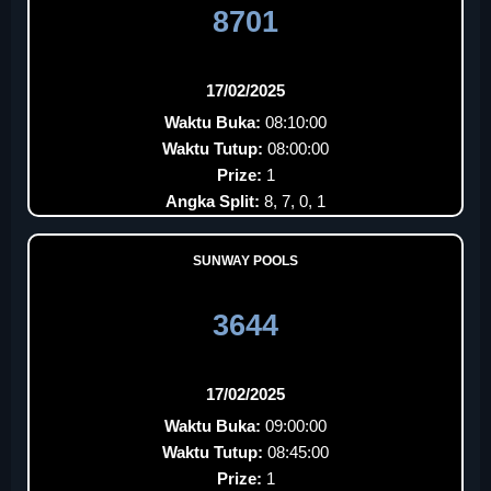
8701
17/02/2025
Waktu Buka:
08:10:00
Waktu Tutup:
08:00:00
Prize:
1
Angka Split:
8, 7, 0, 1
SUNWAY POOLS
3644
17/02/2025
Waktu Buka:
09:00:00
Waktu Tutup:
08:45:00
Prize:
1