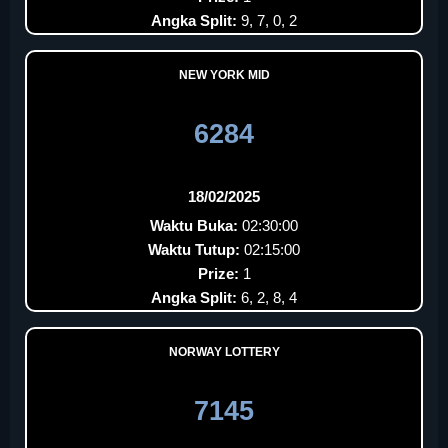
Angka Split:
9, 7, 0, 2
NEW YORK MID
6284
18/02/2025
Waktu Buka:
02:30:00
Waktu Tutup:
02:15:00
Prize:
1
Angka Split:
6, 2, 8, 4
NORWAY LOTTERY
7145