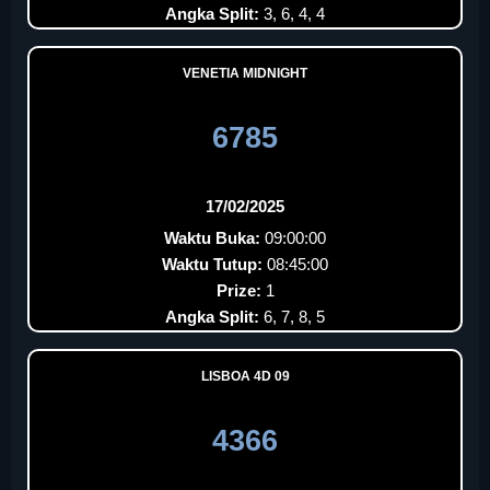
Angka Split:
3, 6, 4, 4
VENETIA MIDNIGHT
6785
17/02/2025
Waktu Buka:
09:00:00
Waktu Tutup:
08:45:00
Prize:
1
Angka Split:
6, 7, 8, 5
LISBOA 4D 09
4366