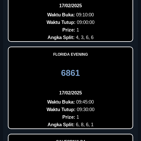
17/02/2025
Waktu Buka:
09:10:00
Waktu Tutup:
09:00:00
Prize:
1
Angka Split:
4, 3, 6, 6
FLORIDA EVENING
6861
17/02/2025
Waktu Buka:
09:45:00
Waktu Tutup:
09:30:00
Prize:
1
Angka Split:
6, 8, 6, 1