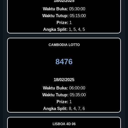
18/02/2025
Waktu Buka:
05:30:00
Waktu Tutup:
05:15:00
Prize:
1
Angka Split:
1, 5, 4, 5
CAMBODIA LOTTO
8476
18/02/2025
Waktu Buka:
06:00:00
Waktu Tutup:
05:35:00
Prize:
1
Angka Split:
8, 4, 7, 6
LISBOA 4D 06