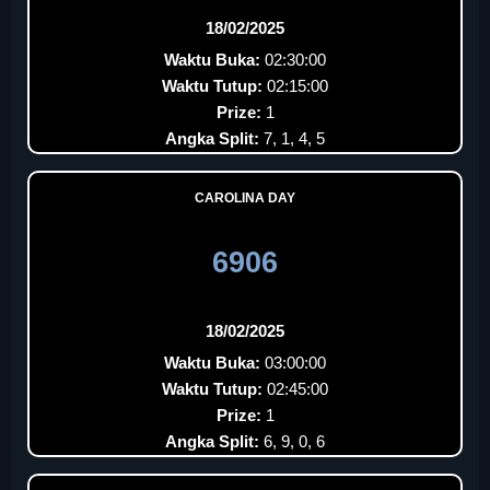
18/02/2025
Waktu Buka:
02:30:00
Waktu Tutup:
02:15:00
Prize:
1
Angka Split:
7, 1, 4, 5
CAROLINA DAY
6906
18/02/2025
Waktu Buka:
03:00:00
Waktu Tutup:
02:45:00
Prize:
1
Angka Split:
6, 9, 0, 6