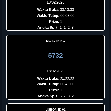
18/02/2025
Waktu Buka:
00:10:00
Waktu Tutup:
00:03:00
Prize:
1
Angka Split:
1, 1, 2, 8
MC EVENING
5732
18/02/2025
Waktu Buka:
01:00:00
Waktu Tutup:
00:45:00
Prize:
1
Angka Split:
5, 7, 3, 2
LISBOA 4D 01