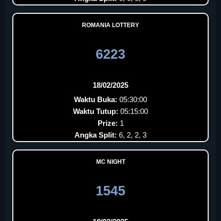
ROMANIA LOTTERY
6223
18/02/2025
Waktu Buka:
05:30:00
Waktu Tutup:
05:15:00
Prize:
1
Angka Split:
6, 2, 2, 3
MC NIGHT
1545