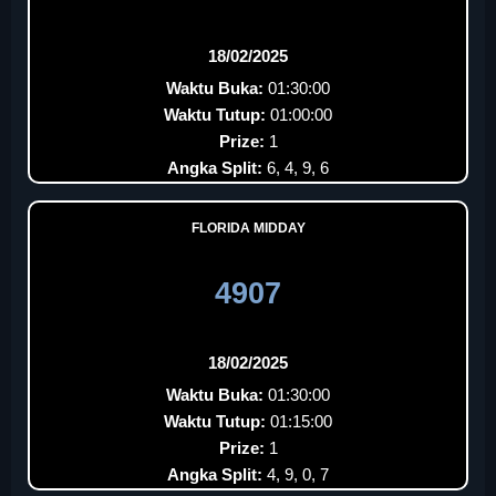
18/02/2025
Waktu Buka:
01:30:00
Waktu Tutup:
01:00:00
Prize:
1
Angka Split:
6, 4, 9, 6
FLORIDA MIDDAY
4907
18/02/2025
Waktu Buka:
01:30:00
Waktu Tutup:
01:15:00
Prize:
1
Angka Split:
4, 9, 0, 7