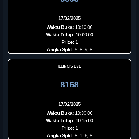
17/02/2025
Waktu Buka:
10:10:00
Waktu Tutup:
10:00:00
Prize:
1
Angka Split:
5, 8, 9, 8
ILLINOIS EVE
8168
17/02/2025
Waktu Buka:
10:30:00
Waktu Tutup:
10:15:00
Prize:
1
Angka Split:
8, 1, 6, 8