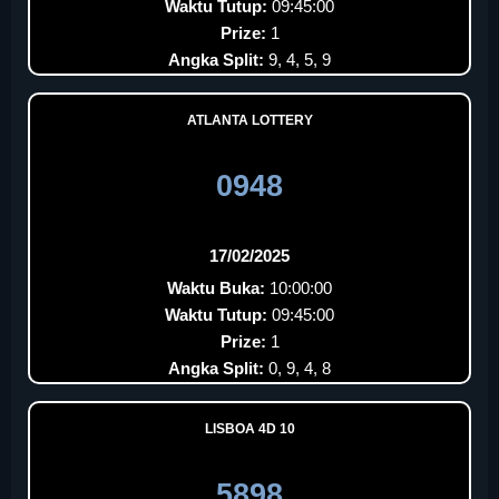
Waktu Tutup:
09:45:00
Prize:
1
Angka Split:
9, 4, 5, 9
ATLANTA LOTTERY
0948
17/02/2025
Waktu Buka:
10:00:00
Waktu Tutup:
09:45:00
Prize:
1
Angka Split:
0, 9, 4, 8
LISBOA 4D 10
5898