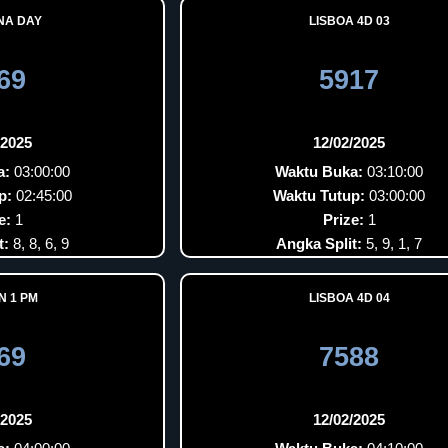
NA DAY
LISBOA 4D 03
69
5917
/2025
12/02/2025
a:
03:00:00
Waktu Buka:
03:10:00
p:
02:45:00
Waktu Tutup:
03:00:00
e:
1
Prize:
1
t:
8, 8, 6, 9
Angka Split:
5, 9, 1, 7
 1 PM
LISBOA 4D 04
69
7588
/2025
12/02/2025