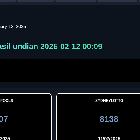
uary 12, 2025
il undian 2025-02-12 00:09
YPOOLS
SYDNEYLOTTO
07
8138
/2025
11/02/2025