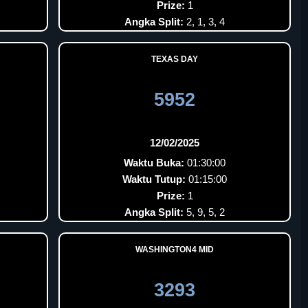
Prize:
1
Angka Split:
2, 1, 3, 4
TEXAS DAY
5952
12/02/2025
Waktu Buka:
01:30:00
Waktu Tutup:
01:15:00
Prize:
1
Angka Split:
5, 9, 5, 2
WASHINGTON4 MID
3293