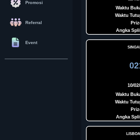
Promosi
Waktu Buk
Waktu Tutu
Referral
Priz
Angka Spli
Event
SINGA
02
10/02
Waktu Buk
Waktu Tutu
Priz
Angka Spli
LISBOA