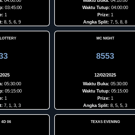
a:
04:00:00
Waktu Buka:
04:10:00
p:
03:45:00
Waktu Tutup:
04:00:00
e:
1
Prize:
1
t:
8, 5, 6, 9
Angka Split:
7, 5, 8, 8
LOTTERY
MC NIGHT
33
8553
/2025
12/02/2025
a:
05:30:00
Waktu Buka:
05:30:00
p:
05:15:00
Waktu Tutup:
05:15:00
e:
1
Prize:
1
t:
7, 1, 3, 3
Angka Split:
8, 5, 5, 3
 4D 06
TEXAS EVENING