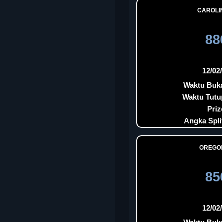
CAROLI
88
12/02
Waktu Buk
Waktu Tutu
Priz
Angka Spli
OREGON
85
12/02