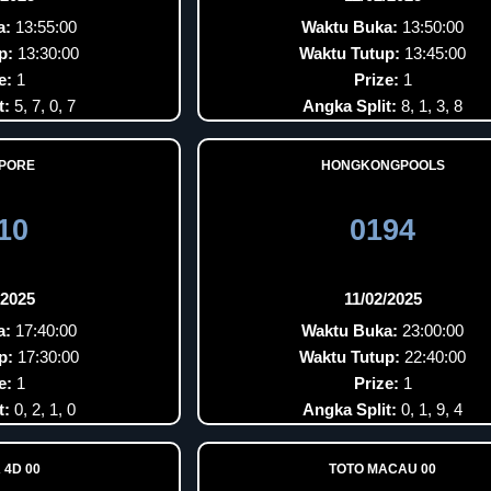
a:
13:55:00
Waktu Buka:
13:50:00
p:
13:30:00
Waktu Tutup:
13:45:00
e:
1
Prize:
1
t:
5, 7, 0, 7
Angka Split:
8, 1, 3, 8
PORE
HONGKONGPOOLS
10
0194
/2025
11/02/2025
a:
17:40:00
Waktu Buka:
23:00:00
p:
17:30:00
Waktu Tutup:
22:40:00
e:
1
Prize:
1
t:
0, 2, 1, 0
Angka Split:
0, 1, 9, 4
 4D 00
TOTO MACAU 00